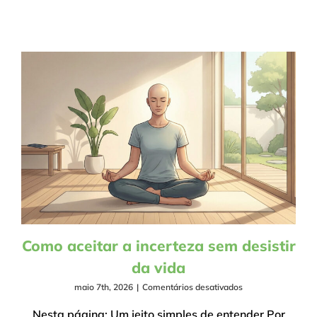
o
que
importa
de
verdade
Como aceitar a incerteza sem desistir
da vida
em
maio 7th, 2026
|
Comentários desativados
Como
aceitar
Nesta página: Um jeito simples de entender Por