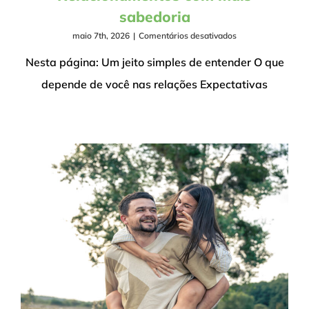
sabedoria
em
maio 7th, 2026
|
Comentários desativados
Relacionamentos
com
Nesta página: Um jeito simples de entender O que
mais
depende de você nas relações Expectativas
sabedoria