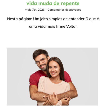
vida muda de repente
em
maio 7th, 2026
|
Comentários desativados
Como
criar
Nesta página: Um jeito simples de entender O que é
calma
uma vida mais firme Voltar
interior
quando
a
vida
muda
de
repente