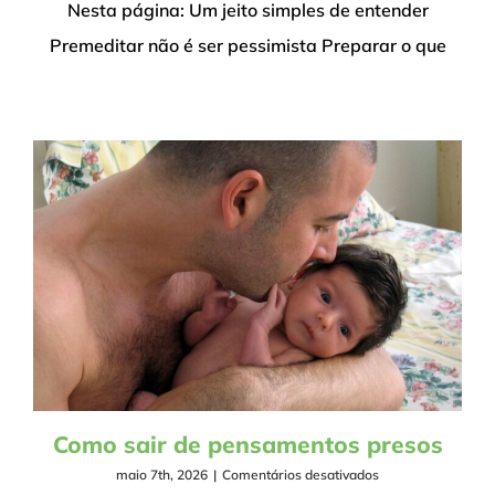
dos
Nesta página: Um jeito simples de entender
problemas
Premeditar não é ser pessimista Preparar o que
sem
pessimismo
Como sair de pensamentos presos
em
maio 7th, 2026
|
Comentários desativados
Como