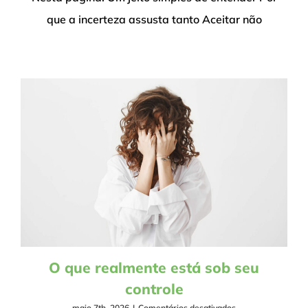
a
que a incerteza assusta tanto Aceitar não
incerteza
sem
desistir
da
vida
O que realmente está sob seu
controle
em
maio 7th, 2026
|
Comentários desativados