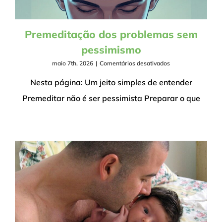
Premeditação dos problemas sem
pessimismo
em
maio 7th, 2026
|
Comentários desativados
Premeditação
dos
Nesta página: Um jeito simples de entender
problemas
Premeditar não é ser pessimista Preparar o que
sem
pessimismo