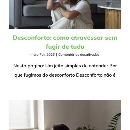
Desconforto: como atravessar sem
fugir de tudo
em
maio 7th, 2026
|
Comentários desativados
Desconforto:
como
Nesta página: Um jeito simples de entender Por
atravessar
que fugimos do desconforto Desconforto não é
sem
fugir
de
tudo