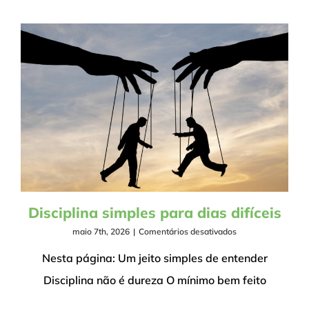
Disciplina simples para dias difíceis
em
maio 7th, 2026
|
Comentários desativados
Disciplina
simples
Nesta página: Um jeito simples de entender
para
Disciplina não é dureza O mínimo bem feito
dias
difíceis