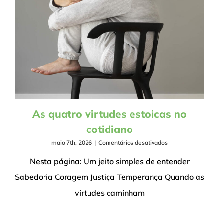
As quatro virtudes estoicas no
cotidiano
em
maio 7th, 2026
|
Comentários desativados
As
quatro
Nesta página: Um jeito simples de entender
virtudes
Sabedoria Coragem Justiça Temperança Quando as
estoicas
no
virtudes caminham
cotidiano