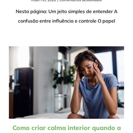
O
que
Nesta página: Um jeito simples de entender A
realmente
confusão entre influência e controle O papel
está
sob
seu
controle
Como criar calma interior quando a