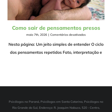
Como sair de pensamentos presos
em
maio 7th, 2026
|
Comentários desativados
Como
sair
Nesta página: Um jeito simples de entender O ciclo
de
dos pensamentos repetidos Fato, interpretação e
pensamentos
presos
Psicólogos no Paraná, Psicólogos em Santa Catarina, Psicólogos no
Rio Grande do Sul, Endereço: R. Joaquim Nabuco, 520 - Centro,