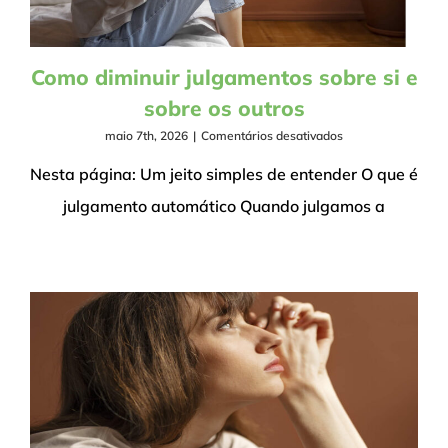
Como diminuir julgamentos sobre si e
sobre os outros
em
maio 7th, 2026
|
Comentários desativados
Como
diminuir
Nesta página: Um jeito simples de entender O que é
julgamentos
julgamento automático Quando julgamos a
sobre
si
e
sobre
os
outros