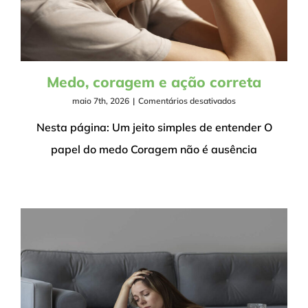
Medo, coragem e ação correta
em
maio 7th, 2026
|
Comentários desativados
Medo,
coragem
Nesta página: Um jeito simples de entender O
e
papel do medo Coragem não é ausência
ação
correta