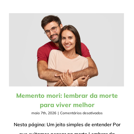
Memento mori: lembrar da morte
para viver melhor
em
maio 7th, 2026
|
Comentários desativados
Memento
mori:
Nesta página: Um jeito simples de entender Por
lembrar
que evitamos pensar na morte Lembrar da