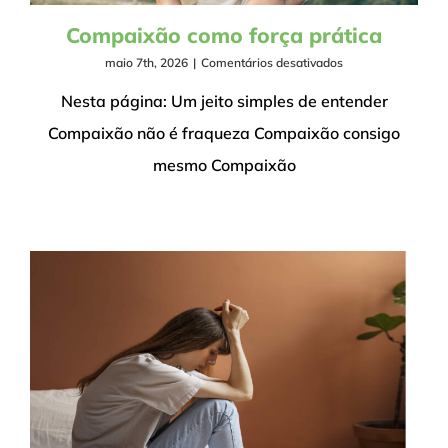
Compaixão como força prática
em
maio 7th, 2026
|
Comentários desativados
Compaixão
como
Nesta página: Um jeito simples de entender
força
Compaixão não é fraqueza Compaixão consigo
prática
mesmo Compaixão