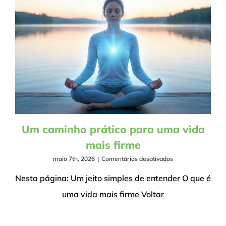
Um caminho prático para uma vida
mais firme
em
maio 7th, 2026
|
Comentários desativados
Um
caminho
Nesta página: Um jeito simples de entender O que é
prático
uma vida mais firme Voltar
para
uma
vida
mais