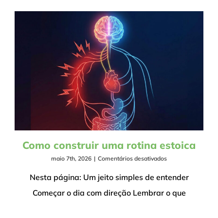
firme
Como construir uma rotina estoica
em
maio 7th, 2026
|
Comentários desativados
Como
construir
Nesta página: Um jeito simples de entender
uma
Começar o dia com direção Lembrar o que
rotina
estoica