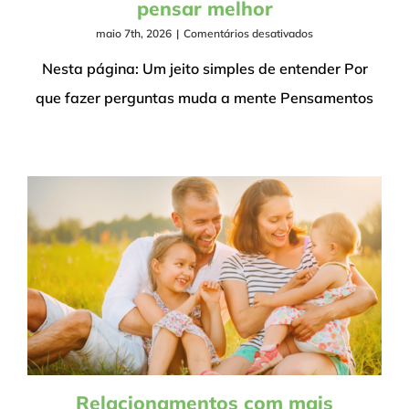
pensar melhor
em
maio 7th, 2026
|
Comentários desativados
Questionamento
socrático
Nesta página: Um jeito simples de entender Por
para
que fazer perguntas muda a mente Pensamentos
pensar
melhor
Relacionamentos com mais