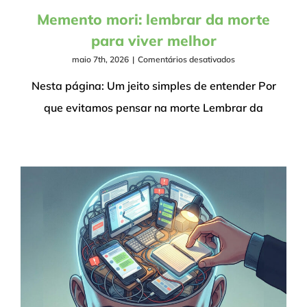
Memento mori: lembrar da morte
para viver melhor
em
maio 7th, 2026
|
Comentários desativados
Memento
mori:
Nesta página: Um jeito simples de entender Por
lembrar
que evitamos pensar na morte Lembrar da
da
morte
para
viver
melhor