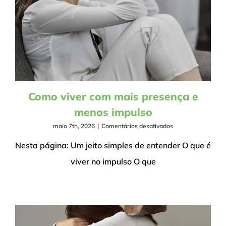
Como viver com mais presença e
menos impulso
em
maio 7th, 2026
|
Comentários desativados
Como
viver
Nesta página: Um jeito simples de entender O que é
com
viver no impulso O que
mais
presença
e
menos
impulso