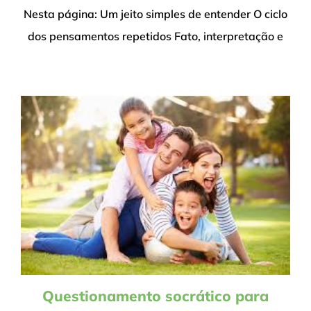
sair
Nesta página: Um jeito simples de entender O ciclo
de
dos pensamentos repetidos Fato, interpretação e
pensamentos
presos
Questionamento socrático para