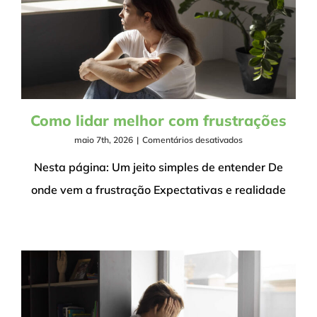
Como lidar melhor com frustrações
em
maio 7th, 2026
|
Comentários desativados
Como
lidar
Nesta página: Um jeito simples de entender De
melhor
onde vem a frustração Expectativas e realidade
com
frustrações