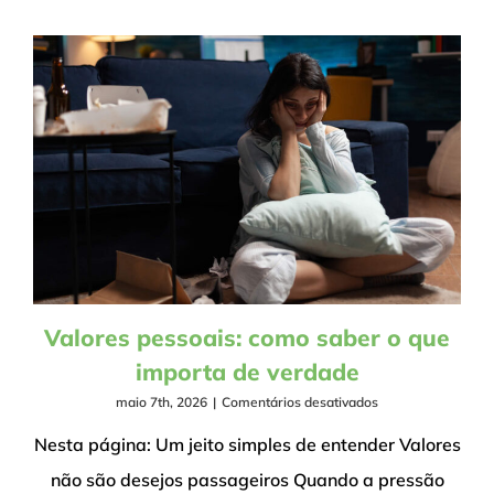
Valores pessoais: como saber o que
importa de verdade
em
maio 7th, 2026
|
Comentários desativados
Valores
pessoais:
Nesta página: Um jeito simples de entender Valores
como
não são desejos passageiros Quando a pressão
saber