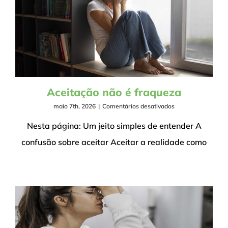
Aceitação não é fraqueza
em
maio 7th, 2026
|
Comentários desativados
Aceitação
não
Nesta página: Um jeito simples de entender A
é
confusão sobre aceitar Aceitar a realidade como
fraqueza